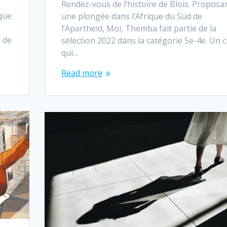
Rendez-vous de l’histoire de Blois. Proposa
que
une plongée dans l’Afrique du Sud de
l’Apartheid, Moi, Themba fait partie de la
e de
sélection 2022 dans la catégorie 5e-4e. Un 
qui…
Read more