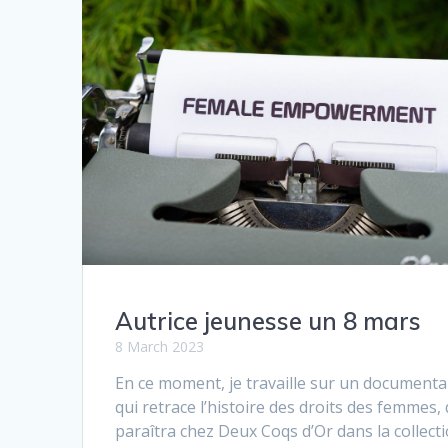
Autrice jeunesse un 8 mars
8 March 2023
En ce moment, je travaille sur un documenta
qui retrace l’histoire des droits des femmes, 
paraîtra chez Deux Coqs d’Or dans la collect