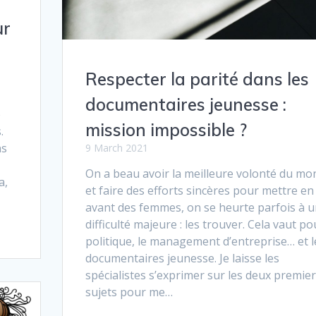
ur
Respecter la parité dans les
documentaires jeunesse :
e
mission impossible ?
.
ns
9 March 2021
On a beau avoir la meilleure volonté du mo
a,
et faire des efforts sincères pour mettre en
avant des femmes, on se heurte parfois à 
difficulté majeure : les trouver. Cela vaut po
politique, le management d’entreprise… et l
documentaires jeunesse. Je laisse les
spécialistes s’exprimer sur les deux premie
sujets pour me…