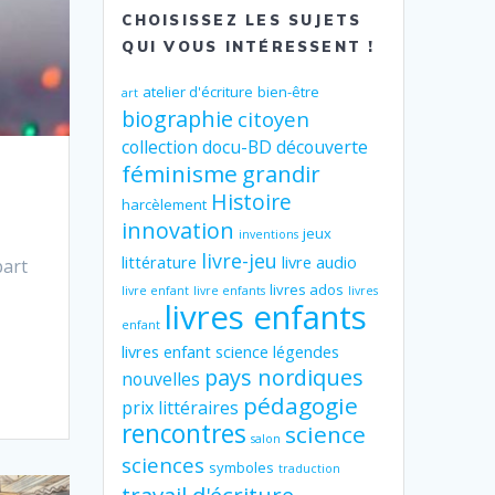
CHOISISSEZ LES SUJETS
QUI VOUS INTÉRESSENT !
atelier d'écriture
bien-être
art
biographie
citoyen
collection
docu-BD
découverte
féminisme
grandir
Histoire
harcèlement
innovation
jeux
inventions
livre-jeu
littérature
livre audio
part
livres ados
livre enfant
livre enfants
livres
livres enfants
enfant
livres enfant science
légendes
pays nordiques
nouvelles
pédagogie
prix littéraires
rencontres
science
salon
sciences
symboles
traduction