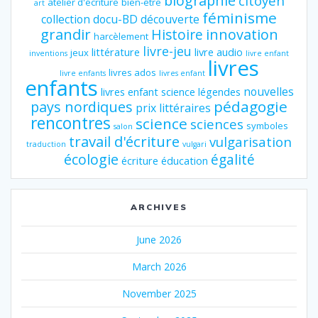
biographie
citoyen
atelier d'écriture
bien-être
art
féminisme
collection
docu-BD
découverte
grandir
innovation
Histoire
harcèlement
livre-jeu
littérature
livre audio
jeux
inventions
livre enfant
livres
livres ados
livre enfants
livres enfant
enfants
nouvelles
livres enfant science
légendes
pédagogie
pays nordiques
prix littéraires
rencontres
science
sciences
symboles
salon
travail d'écriture
vulgarisation
traduction
vulgari
écologie
égalité
écriture
éducation
ARCHIVES
June 2026
March 2026
November 2025