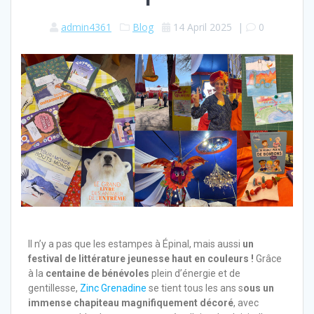
admin4361
Blog
14 April 2025
|
0
Il n’y a pas que les estampes à Épinal, mais aussi
un
festival de littérature jeunesse haut en couleurs !
Grâce
à la
centaine de bénévoles
plein d’énergie et de
gentillesse,
Zinc Grenadine
se tient tous les ans s
ous un
immense chapiteau magnifiquement décoré
, avec