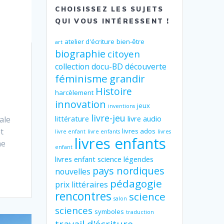
CHOISISSEZ LES SUJETS
QUI VOUS INTÉRESSENT !
atelier d'écriture
bien-être
art
biographie
citoyen
collection
docu-BD
découverte
féminisme
grandir
Histoire
harcèlement
innovation
jeux
inventions
livre-jeu
littérature
livre audio
ale
t
livres ados
livre enfant
livre enfants
livres
livres enfants
ne
enfant
livres enfant science
légendes
pays nordiques
nouvelles
pédagogie
prix littéraires
rencontres
science
salon
sciences
symboles
traduction