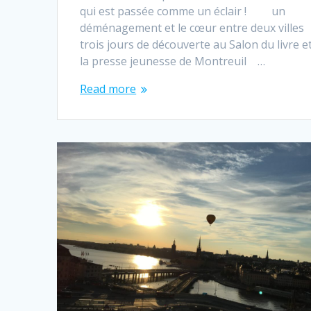
qui est passée comme un éclair ! un
déménagement et le cœur entre deux vil
trois jours de découverte au Salon du livre e
la presse jeunesse de Montreuil …
Read more