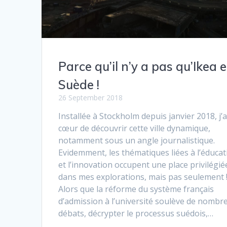
Parce qu’il n’y a pas qu’Ikea 
Suède !
26 September 2018
Installée à Stockholm depuis janvier 2018, j’a
cœur de découvrir cette ville dynamique,
notamment sous un angle journalistique.
Evidemment, les thématiques liées à l’éducat
et l’innovation occupent une place privilégié
dans mes explorations, mais pas seulement 
Alors que la réforme du système français
d’admission à l’université soulève de nombr
débats, décrypter le processus suédois,…