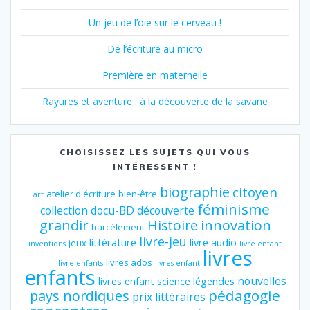
Un jeu de l’oie sur le cerveau !
De l’écriture au micro
Première en maternelle
Rayures et aventure : à la découverte de la savane
CHOISISSEZ LES SUJETS QUI VOUS
INTÉRESSENT !
biographie
citoyen
atelier d'écriture
bien-être
art
féminisme
collection
docu-BD
découverte
grandir
innovation
Histoire
harcèlement
livre-jeu
littérature
livre audio
jeux
inventions
livre enfant
livres
livres ados
livre enfants
livres enfant
enfants
nouvelles
livres enfant science
légendes
pédagogie
pays nordiques
prix littéraires