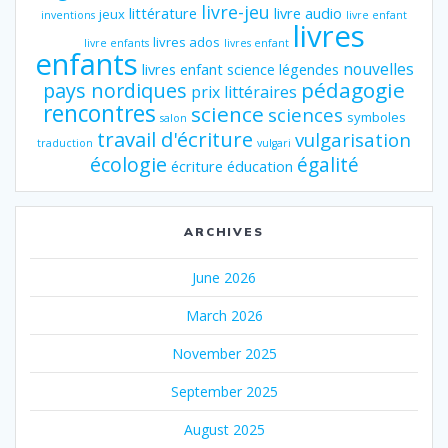
livre-jeu
littérature
livre audio
jeux
inventions
livre enfant
livres
livres ados
livre enfants
livres enfant
enfants
nouvelles
livres enfant science
légendes
pédagogie
pays nordiques
prix littéraires
rencontres
science
sciences
symboles
salon
travail d'écriture
vulgarisation
traduction
vulgari
écologie
égalité
écriture
éducation
ARCHIVES
June 2026
March 2026
November 2025
September 2025
August 2025