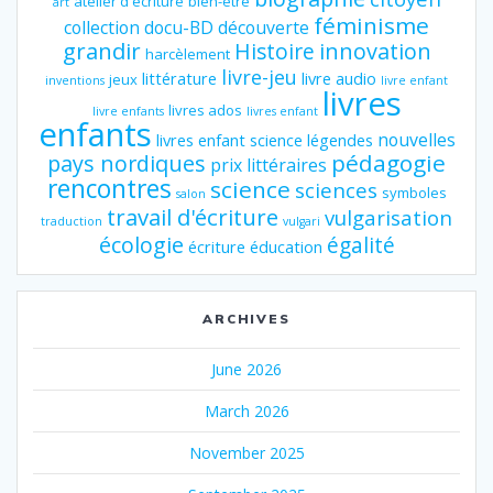
atelier d'écriture
bien-être
art
féminisme
collection
docu-BD
découverte
grandir
innovation
Histoire
harcèlement
livre-jeu
littérature
livre audio
jeux
inventions
livre enfant
livres
livres ados
livre enfants
livres enfant
enfants
nouvelles
livres enfant science
légendes
pédagogie
pays nordiques
prix littéraires
rencontres
science
sciences
symboles
salon
travail d'écriture
vulgarisation
traduction
vulgari
écologie
égalité
écriture
éducation
ARCHIVES
June 2026
March 2026
November 2025