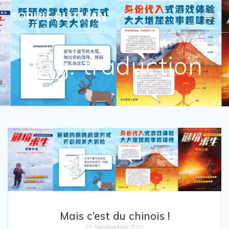
Skip
SOPHIE BLITMAN
to
content
Tag:
traduction
Mais c’est du chinois !
21 September 2021