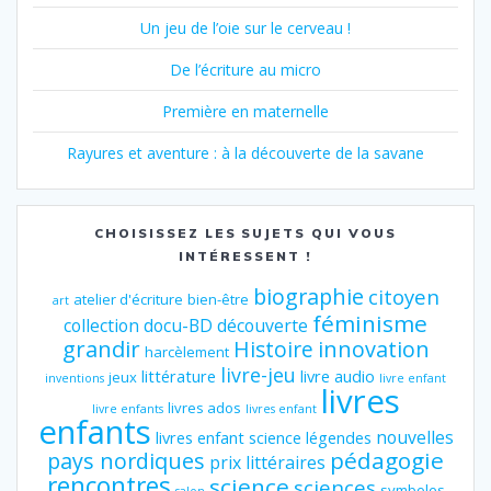
Un jeu de l’oie sur le cerveau !
De l’écriture au micro
Première en maternelle
Rayures et aventure : à la découverte de la savane
CHOISISSEZ LES SUJETS QUI VOUS
INTÉRESSENT !
biographie
citoyen
atelier d'écriture
bien-être
art
féminisme
collection
docu-BD
découverte
grandir
innovation
Histoire
harcèlement
livre-jeu
littérature
livre audio
jeux
inventions
livre enfant
livres
livres ados
livre enfants
livres enfant
enfants
nouvelles
livres enfant science
légendes
pédagogie
pays nordiques
prix littéraires
rencontres
science
sciences
symboles
salon