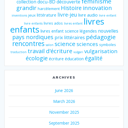
féminisme
collection
docu-BD
découverte
grandir
innovation
Histoire
harcèlement
livre-jeu
littérature
livre audio
jeux
inventions
livre enfant
livres
livres ados
livre enfants
livres enfant
enfants
nouvelles
livres enfant science
légendes
pédagogie
pays nordiques
prix littéraires
rencontres
science
sciences
symboles
salon
travail d'écriture
vulgarisation
traduction
vulgari
écologie
égalité
écriture
éducation
ARCHIVES
June 2026
March 2026
November 2025
September 2025