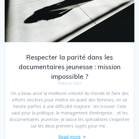
Respecter la parité dans les
documentaires jeunesse : mission
impossible ?
9 March 2021
On a beau avoir la meilleure volonté du monde et faire des
efforts sincères pour mettre en avant des femmes, on se
heurte parfois à une difficulté majeure : les trouver. Cela
vaut pour la politique, le management d’entreprise… et les
documentaires jeunesse. Je laisse les spécialistes s’exprimer
sur les deux premiers sujets pour me…
Read more