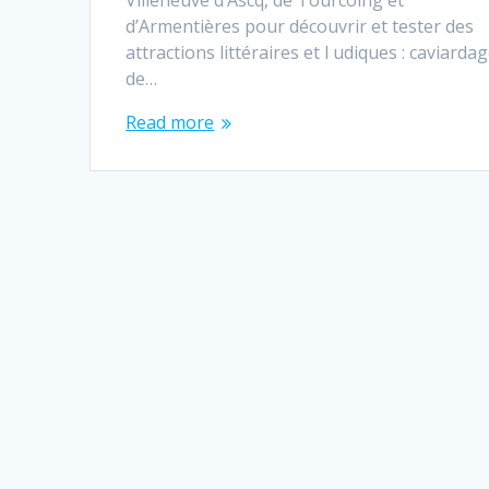
Villeneuve d’Ascq, de Tourcoing et
d’Armentières pour découvrir et tester des
attractions littéraires et l udiques : caviarda
de…
Read more