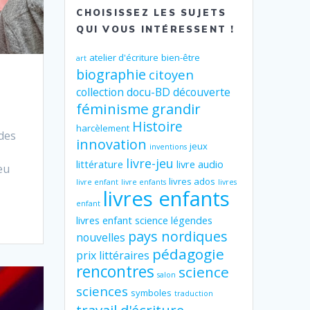
CHOISISSEZ LES SUJETS
QUI VOUS INTÉRESSENT !
atelier d'écriture
bien-être
art
biographie
citoyen
collection
docu-BD
découverte
féminisme
grandir
Histoire
harcèlement
 des
innovation
jeux
inventions
livre-jeu
littérature
livre audio
eu
livres ados
livre enfant
livre enfants
livres
livres enfants
enfant
livres enfant science
légendes
pays nordiques
nouvelles
pédagogie
prix littéraires
rencontres
science
salon
sciences
symboles
traduction