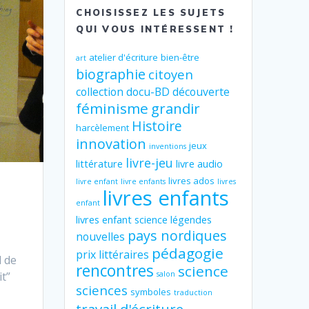
CHOISISSEZ LES SUJETS
QUI VOUS INTÉRESSENT !
atelier d'écriture
bien-être
art
biographie
citoyen
collection
docu-BD
découverte
féminisme
grandir
Histoire
harcèlement
innovation
jeux
inventions
livre-jeu
littérature
livre audio
livres ados
livre enfant
livre enfants
livres
livres enfants
enfant
livres enfant science
légendes
pays nordiques
nouvelles
pédagogie
prix littéraires
d de
rencontres
science
salon
it”
sciences
symboles
traduction