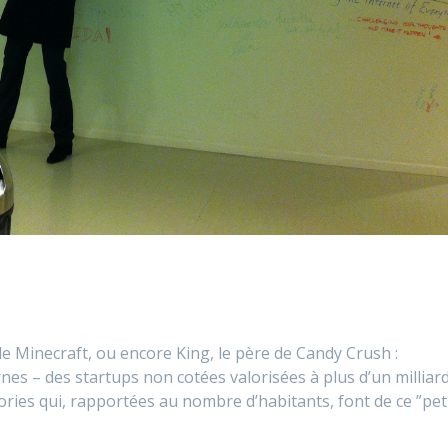
e Minecraft, ou encore King, le père de Candy Crush :
es – des startups non cotées valorisées à plus d’un milliar
ories qui, rapportées au nombre d’habitants, font de ce ”pet