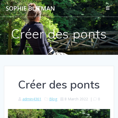
SOPHIE BLITMAN
Créer des ponts
Créer des ponts
admin4361
Blog
8 March 2022
|
0