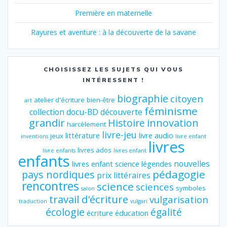
Première en maternelle
Rayures et aventure : à la découverte de la savane
CHOISISSEZ LES SUJETS QUI VOUS
INTÉRESSENT !
biographie
citoyen
atelier d'écriture
bien-être
art
féminisme
collection
docu-BD
découverte
grandir
innovation
Histoire
harcèlement
livre-jeu
littérature
livre audio
jeux
inventions
livre enfant
livres
livres ados
livre enfants
livres enfant
enfants
nouvelles
livres enfant science
légendes
pédagogie
pays nordiques
prix littéraires
rencontres
science
sciences
symboles
salon
travail d'écriture
vulgarisation
traduction
vulgari
écologie
égalité
écriture
éducation