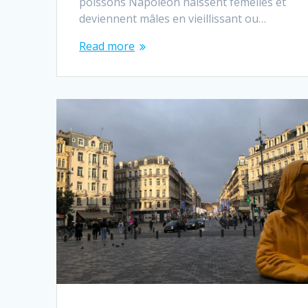
poissons Napoléon naissent femelles et
deviennent mâles en vieillissant ou…
Read more