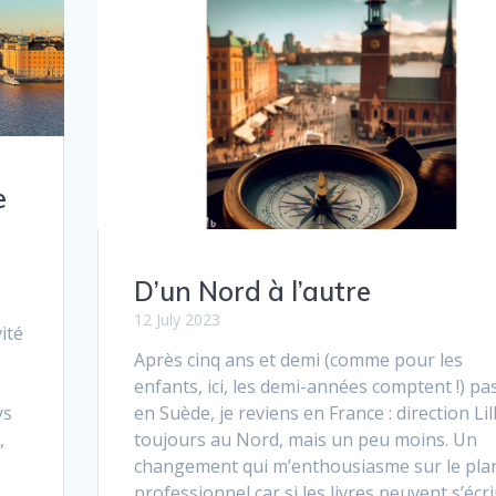
e
D’un Nord à l’autre
12 July 2023
ité
Après cinq ans et demi (comme pour les
enfants, ici, les demi-années comptent !) pa
en Suède, je reviens en France : direction Lil
ys
toujours au Nord, mais un peu moins. Un
,
changement qui m’enthousiasme sur le pla
professionnel car si les livres peuvent s’écri