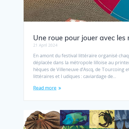
Une roue pour jouer avec les
21 April 2024
En amont du festival littéraire organisé chaq
déplacée dans la métropole lilloise au print
hèques de Villeneuve d’Ascq, de Tourcoing et
littéraires et l udiques : caviardage de…
Read more