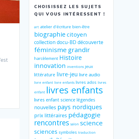
CHOISISSEZ LES SUJETS
QUI VOUS INTÉRESSENT !
atelier d'écriture
bien-être
art
biographie
citoyen
collection
docu-BD
découverte
féminisme
grandir
Histoire
harcèlement
’est
innovation
jeux
inventions
livre-jeu
littérature
livre audio
livres ados
livre enfant
livre enfants
livres
livres enfants
enfant
livres enfant science
légendes
pays nordiques
nouvelles
pédagogie
prix littéraires
rencontres
science
salon
sciences
symboles
traduction