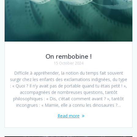
On rembobine !
15 October 2024
Difficile à appréhender, la notion du temps fait souvent
surgir chez les enfants des exclamations indignées, du type
: « Quoi ? Il n’y avait pas de portable quand tu étais petit ! »,
accompagnées de nombreuses questions, tantôt
philosophiques : « Dis, c’était comment avant ? », tantôt
incongrues : « Mamie, elle a connu les dinosaures ?…
Read more