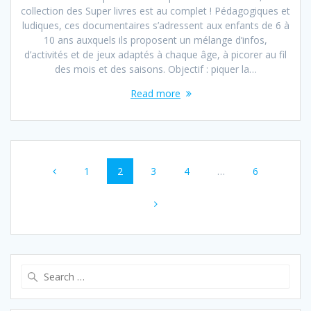
collection des Super livres est au complet ! Pédagogiques et
ludiques, ces documentaires s’adressent aux enfants de 6 à
10 ans auxquels ils proposent un mélange d’infos,
d’activités et de jeux adaptés à chaque âge, à picorer au fil
des mois et des saisons. Objectif : piquer la…
Read more
Posts
Page
1
Page
2
Page
3
Page
4
…
Page
6
navigation
Search
for: