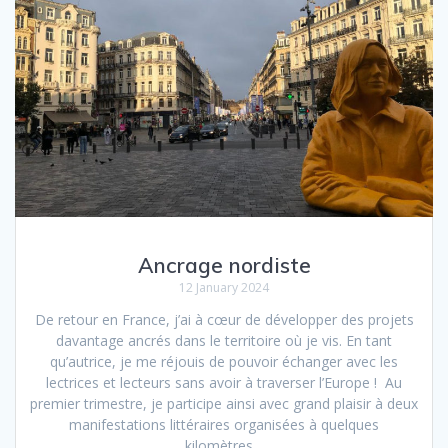
Ancrage nordiste
12 January 2024
De retour en France, j’ai à cœur de développer des projets
davantage ancrés dans le territoire où je vis. En tant
qu’autrice, je me réjouis de pouvoir échanger avec les
lectrices et lecteurs sans avoir à traverser l’Europe ! Au
premier trimestre, je participe ainsi avec grand plaisir à deux
manifestations littéraires organisées à quelques
kilomètres…