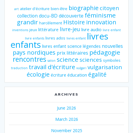
biographie
citoyen
atelier d'écriture
bien-être
art
féminisme
collection
docu-BD
découverte
grandir
innovation
Histoire
harcèlement
livre-jeu
littérature
livre audio
jeux
inventions
livre enfant
livres
livres ados
livre enfants
livres enfant
enfants
nouvelles
livres enfant science
légendes
pédagogie
pays nordiques
prix littéraires
rencontres
science
sciences
symboles
salon
travail d'écriture
vulgarisation
traduction
vulgari
écologie
égalité
écriture
éducation
ARCHIVES
June 2026
March 2026
November 2025