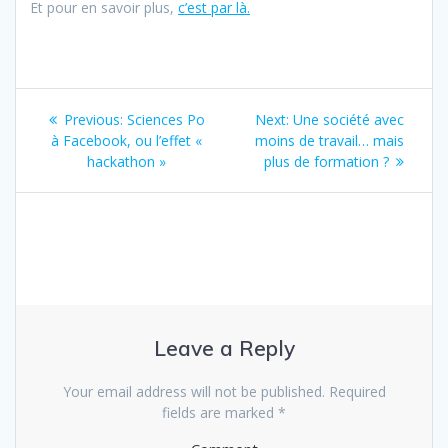
Et pour en savoir plus,
c’est par là.
Post
Previous:
Previous
Sciences Po
Next:
Next
Une société avec
navigation
à Facebook, ou l’effet «
post:
moins de travail… mais
post:
hackathon »
plus de formation ?
Leave a Reply
Your email address will not be published.
Required
fields are marked
*