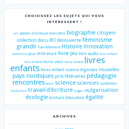
CHOISISSEZ LES SUJETS QUI VOUS
INTÉRESSENT !
biographie
citoyen
atelier d'écriture
bien-être
art
féminisme
collection
docu-BD
découverte
grandir
innovation
Histoire
harcèlement
livre-jeu
littérature
livre audio
jeux
inventions
livre enfant
livres
livres ados
livre enfants
livres enfant
enfants
nouvelles
livres enfant science
légendes
pédagogie
pays nordiques
prix littéraires
rencontres
science
sciences
symboles
salon
travail d'écriture
vulgarisation
traduction
vulgari
écologie
égalité
écriture
éducation
ARCHIVES