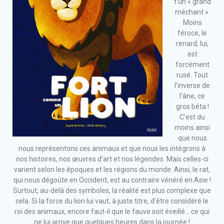
t un « grand
méchant ».
Moins
féroce, le
renard, lui,
est
forcément
rusé. Tout
l’inverse de
l’âne, ce
gros bêta !
C’est du
moins ainsi
que nous
nous représentons ces animaux et que nous les intégrons à
nos histoires, nos œuvres d’art et nos légendes. Mais celles-ci
varient selon les époques et les régions du monde. Ainsi, le rat,
qui nous dégoûte en Occident, est au contraire vénéré en Asie !
Surtout, au-delà des symboles, la réalité est plus complexe que
cela. Si la force du lion lui vaut, à juste titre, d’être considéré le
roi des animaux, encore faut-il que le fauve soit éveillé… ce qui
ne lui arrive que quelques heures dans la journée !