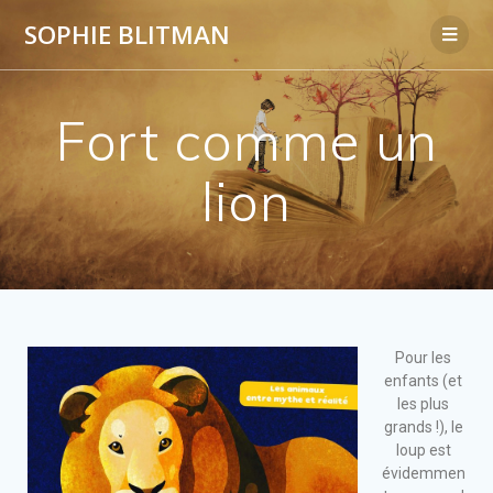
SOPHIE BLITMAN
Fort comme un
lion
Pour les
enfants (et
les plus
grands !), le
loup est
évidemmen